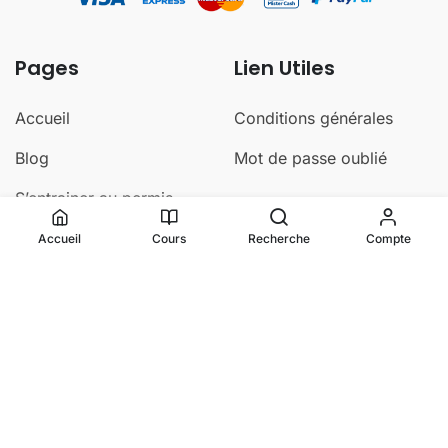
Pages
Lien Utiles
Accueil
Conditions générales
Blog
Mot de passe oublié
S’entrainer au permis
Parcours d’examen
Accueil
Cours
Recherche
Compte
Contact
© Misterconduite 2025 – Tous droits réservés – Created
by
@Amkcrea