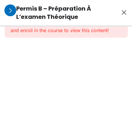
6
Signalisation
Permis B – Préparation À
L’examen Théorique
This content is protected, please
login
2
Fautes
and enroll in the course to view this content!
Graves
Fautes
graves
101
Questions
Examen
Fautes
graves
50
Questions